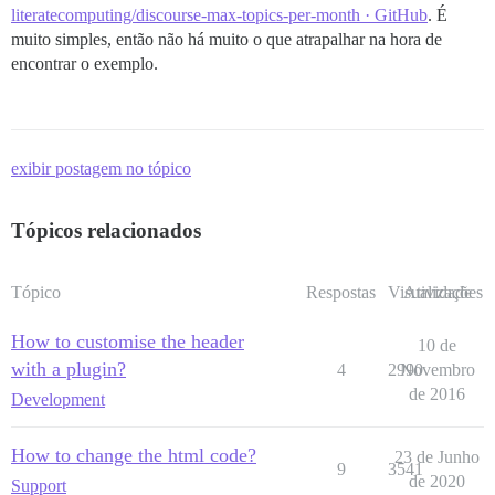
literatecomputing/discourse-max-topics-per-month · GitHub
. É
muito simples, então não há muito o que atrapalhar na hora de
encontrar o exemplo.
exibir postagem no tópico
Tópicos relacionados
Tópico
Respostas
Visualizações
Atividade
How to customise the header
10 de
with a plugin?
4
2990
Novembro
de 2016
Development
How to change the html code?
23 de Junho
9
3541
de 2020
Support