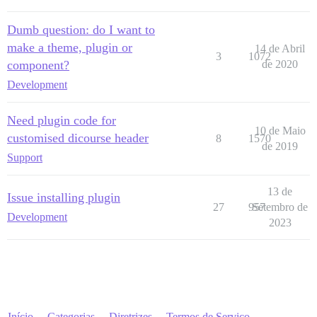
Dumb question: do I want to
make a theme, plugin or
14 de Abril
3
1072
component?
de 2020
Development
Need plugin code for
10 de Maio
customised dicourse header
8
1570
de 2019
Support
13 de
Issue installing plugin
27
957
Setembro de
Development
2023
Início
Categorias
Diretrizes
Termos de Serviço