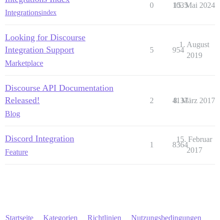
0
1035
15. Mai 2024
Integrations
index
Looking for Discourse
1. August
Integration Support
5
954
2019
Marketplace
Discourse API Documentation
Released!
2
4137
8. März 2017
Blog
Discord Integration
15. Februar
1
8364
2017
Feature
Startseite
Kategorien
Richtlinien
Nutzungsbedingungen