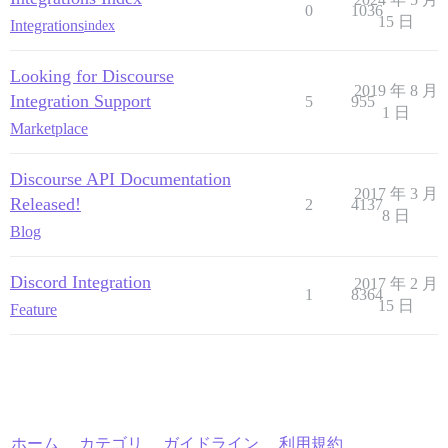
0
1036
15 日
Integrations
index
Looking for Discourse
2019 年 8 月
Integration Support
5
955
1 日
Marketplace
Discourse API Documentation
2017 年 3 月
Released!
2
4137
8 日
Blog
Discord Integration
2017 年 2 月
1
8364
15 日
Feature
ホーム
カテゴリ
ガイドライン
利用規約