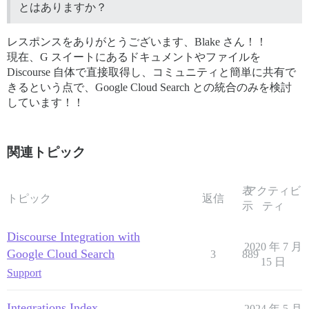
とはありますか？
レスポンスをありがとうございます、Blake さん！！
現在、G スイートにあるドキュメントやファイルを
Discourse 自体で直接取得し、コミュニティと簡単に共有で
きるという点で、Google Cloud Search との統合のみを検討
しています！！
関連トピック
表
アクティビ
トピック
返信
示
ティ
Discourse Integration with
2020 年 7 月
Google Cloud Search
3
889
15 日
Support
Integrations Index
2024 年 5 月