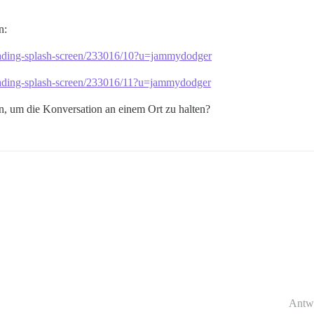
n:
-loading-splash-screen/233016/10?u=jammydodger
-loading-splash-screen/233016/11?u=jammydodger
n, um die Konversation an einem Ort zu halten?
Antw