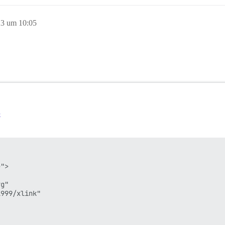
23 um 10:05
b
">

g"

999/xlink"
