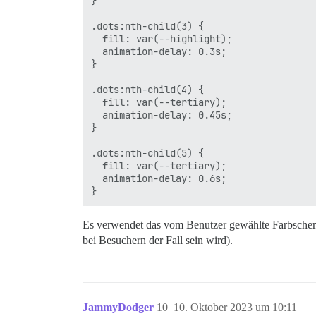
}

.dots:nth-child(3) {

  fill: var(--highlight);

  animation-delay: 0.3s;

}

.dots:nth-child(4) {

  fill: var(--tertiary);

  animation-delay: 0.45s;

}

.dots:nth-child(5) {

  fill: var(--tertiary);

  animation-delay: 0.6s;

Es verwendet das vom Benutzer gewählte Farbschem
bei Besuchern der Fall sein wird).
JammyDodger
10
10. Oktober 2023 um 10:11