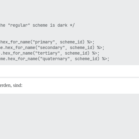
he "regular" scheme is dark */

hex_for_name("primary", scheme_id) %>;

e.hex_for_name("secondary", scheme_id) %>;

.hex_for_name("tertiary", scheme_id) %>;

erden, sind: