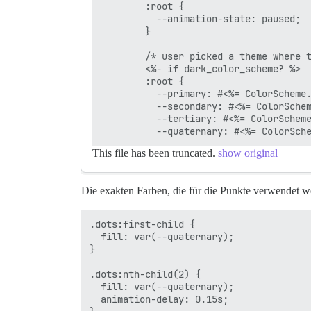
        :root {

          --animation-state: paused;

        }

        /* user picked a theme where t
        <%- if dark_color_scheme? %>

        :root {

          --primary: #<%= ColorScheme.
          --secondary: #<%= ColorSchem
          --tertiary: #<%= ColorScheme
This file has been truncated.
show original
Die exakten Farben, die für die Punkte verwendet w
.dots:first-child {

  fill: var(--quaternary);

}

.dots:nth-child(2) {

  fill: var(--quaternary);

  animation-delay: 0.15s;
