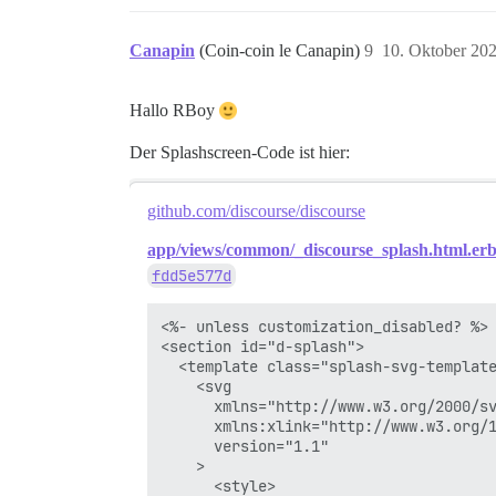
Canapin
(Coin-coin le Canapin)
9
10. Oktober 20
Hallo RBoy
Der Splashscreen-Code ist hier:
github.com/discourse/discourse
app/views/common/_discourse_splash.html.er
fdd5e577d
<%- unless customization_disabled? %>

<section id="d-splash">

  <template class="splash-svg-template
    <svg

      xmlns="http://www.w3.org/2000/sv
      xmlns:xlink="http://www.w3.org/1
      version="1.1"

    >

      <style>
