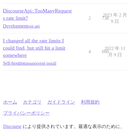
DiscourseApi::TooManyRequest
2023 年 2 月
s rate limit?
2
738
9 日
Development
rest-api
I changed all the rate limits I
could find, but still hit a limit
2022 年 11
4
688
somewhere
月 9 日
Self-hosting
unsupported-install
ホーム
カテゴリ
ガイドライン
利用規約
プライバシーポリシー
Discourse
により提供されています。最適な表示のために、