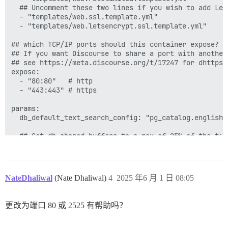
  ## Uncomment these two lines if you wish to add Lets
  - "templates/web.ssl.template.yml"

  - "templates/web.letsencrypt.ssl.template.yml"

## which TCP/IP ports should this container expose?

## If you want Discourse to share a port with another
## see https://meta.discourse.org/t/17247 for dhttps:
expose:

  - "80:80"   # http

  - "443:443" # https

params:

  db_default_text_search_config: "pg_catalog.english"

  ## Set db_shared_buffers to a max of 25% of the tota
  ## will be set automatically by bootstrap based on 
  db_shared_buffers: "128MB"

  ## can improve sorting performance, but adds memory
NateDhaliwal
(Nate Dhaliwal)
4
2025 年6 月 1 日 08:05
  #db_work_mem: "40MB"

  ## Which Git revision should this container use? (d
  #version: tests-passed

更改为端口 80 或 2525 有帮助吗？
env:

  LC_ALL: en_US.UTF-8
