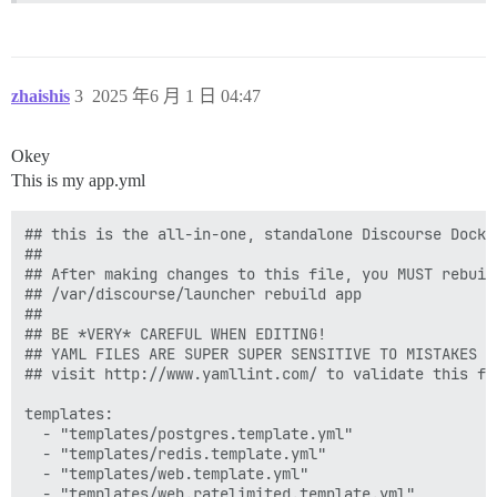
zhaishis
3
2025 年6 月 1 日 04:47
Okey
This is my app.yml
## this is the all-in-one, standalone Discourse Docke
##

## After making changes to this file, you MUST rebuild
## /var/discourse/launcher rebuild app

##

## BE *VERY* CAREFUL WHEN EDITING!

## YAML FILES ARE SUPER SUPER SENSITIVE TO MISTAKES I
## visit http://www.yamllint.com/ to validate this fil
templates:

  - "templates/postgres.template.yml"

  - "templates/redis.template.yml"

  - "templates/web.template.yml"

  - "templates/web.ratelimited.template.yml"
