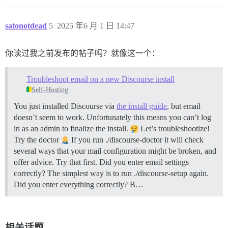
  LANG: en_US.UTF-8

  LANGUAGE: en_US.UTF-8

satonotdead
5
2025 年6 月 1 日 14:47
  # DISCOURSE_DEFAULT_LOCALE: en

  ## How many concurrent web requests are supported? 
你读过我之前发布的帖子吗？就像这一个：
  ## will be set automatically by bootstrap based on 
  UNICORN_WORKERS: 2

Troubleshoot email on a new Discourse install
  ## TODO: The domain name this Discourse instance wil
Self-Hosting
  ## Required. Discourse will not work with a bare IP 
  DISCOURSE_HOSTNAME: forum.snwiki.org.cn

You just installed Discourse via
the install guide
, but email
doesn’t seem to work. Unfortunately this means you can’t log
  ## Uncomment if you want the container to be started
  ## hostname (-h option) as specified above (default
in as an admin to finalize the install.
Let’s troubleshootize!
  #DOCKER_USE_HOSTNAME: true

Try the doctor
If you run ./discourse-doctor it will check
several ways that your mail configuration might be broken, and
  ## TODO: List of comma delimited emails that will b
offer advice. Try that first.
Did you enter email settings
  ## on initial signup example 'user1@example.com,user
correctly? The simplest way is to run ./discourse-setup again.
  DISCOURSE_DEVELOPER_EMAILS: 'admin@snwiki.org.cn'

Did you enter everything correctly? B…
  ## TODO: The SMTP mail server used to validate new 
  # SMTP ADDRESS is required

  # WARNING: SMTP password should be wrapped in quote
  DISCOURSE_SMTP_ADDRESS: smtp.163.com

相关话题