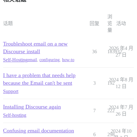
  DISCOURSE_SMTP_PORT: 465

  DISCOURSE_SMTP_USER_NAME: teenweb_server@163.com

  DISCOURSE_SMTP_PASSWORD: "*********"

浏
  #DISCOURSE_SMTP_ENABLE_START_TLS: true           # 
  DISCOURSE_SMTP_DOMAIN: discourse.example.com # (req
话题
回复
览
活动
  DISCOURSE_NOTIFICATION_EMAIL: noreply@snwiki.org.cn

量
  #DISCOURSE_SMTP_OPENSSL_VERIFY_MODE: peer        # 
  #DISCOURSE_SMTP_AUTHENTICATION: plain            # 
Troubleshoot email on a new
2026 年4 月
  ## If you added the Lets Encrypt template, uncommen
Discourse install
36
183932
27 日
  LETSENCRYPT_ACCOUNT_EMAIL: server@snwiki.org.cn

Self-Hosting
email
,
configuring
,
how-to
  ## The http or https CDN address for this Discourse
I have a problem that needs help
  ## see https://meta.discourse.org/t/14857 for detail
2024 年8 月
because the Email can't be sent
  #DISCOURSE_CDN_URL: https://discourse-cdn.example.co
3
192
12 日
Support
  ## The maxmind geolocation IP account ID and licens
  ## see https://meta.discourse.org/t/-/173941 for det
  #DISCOURSE_MAXMIND_ACCOUNT_ID: 123456

Installing Discourse again
2024 年7 月
  #DISCOURSE_MAXMIND_LICENSE_KEY: 1234567890123456

7
222
26 日
Self-hosting
## The Docker container is stateless; all data is stor
volumes:

Confusing email documentation
2024 年10
  - volume:

6
298