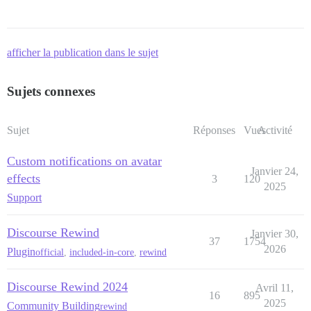
afficher la publication dans le sujet
Sujets connexes
Sujet
Réponses
Vues
Activité
Custom notifications on avatar
Janvier 24,
effects
3
120
2025
Support
Discourse Rewind
Janvier 30,
37
1754
2026
Plugin
official
,
included-in-core
,
rewind
Discourse Rewind 2024
Avril 11,
16
895
2025
Community Building
rewind