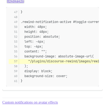
824d4a426
}
.rewind-notification-active #toggle-current-u
  width: 48px;
  height: 48px;
  position: absolute;
  left: -4px;
  top: -4px;
  content: "";
  background-image: absolute-image-url(
    "/plugins/discourse-rewind/images/rewind-
  );
  display: block;
  background-size: cover;
}
Custom notifications on avatar effects