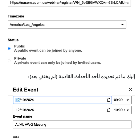
إليك ما تم تحديده لأحد الأحداث القادمة (لم يختفِ بعد):