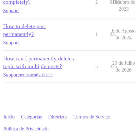
completely?
2
9136
Outubro de
2023
Support
How to delete post
6 de Agosto
permanently?
1
231
de 2024
Support
How can I permanently delete a
29 de Julho
topic with multiple posts?
5
225
de 2026
Support
permanently-delete
Início
Categorias
Diretrizes
Termos de Serviço
Política de Privacidade