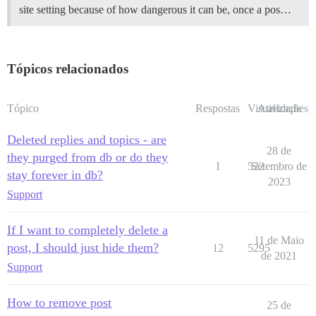
site setting because of how dangerous it can be, once a pos…
Tópicos relacionados
Tópico
Respostas
Visualizações
Atividade
Deleted replies and topics - are
28 de
they purged from db or do they
1
522
Setembro de
stay forever in db?
2023
Support
If I want to completely delete a
11 de Maio
post, I should just hide them?
12
5295
de 2021
Support
How to remove post
25 de