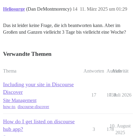
Heliosurge
(Dan DeMontmorency)
14
11. März 2025 um 01:29
Das ist leider keine Frage, die ich beantworten kann. Aber im
Großen und Ganzen vielleicht 3 Tage bis vielleicht eine Woche?
Verwandte Themen
Thema
Antworten
Aufrufe
Aktivität
Including your site in Discourse
Discover
17
1038
7. Juli 2026
Site Management
how-to
,
discourse-discover
How do I get listed on discourse
10. August
hub app?
3
178
2025