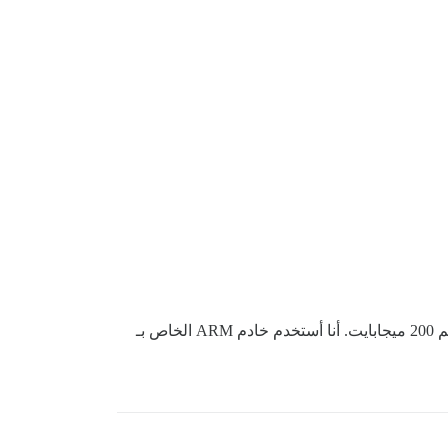
لقد قمت بتعيين حد الصورة على 4 ميجابايت وحجم المرفق الآخر على 400 ميجابايت، ولكن لا يمكنني تحميل ملف mp4 بحجم 200 ميجابايت. أنا أستخدم خادم ARM الخاص بـ