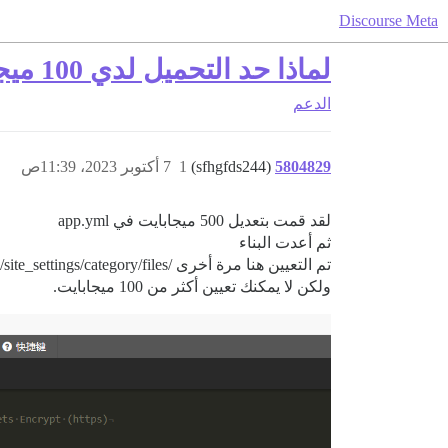
Discourse Meta
لماذا حد التحميل لدي 100 ميجابايت؟ إنه مضبوط على 500 ميجابايت
الدعم
5804829
(sfhgfds244)
1
7 أكتوبر 2023، 11:39ص
لقد قمت بتعديل 500 ميجابايت في app.yml
ثم أعدت البناء
تم التعيين هنا مرة أخرى /admin/site_settings/category/files
ولكن لا يمكنك تعيين أكثر من 100 ميجابايت.