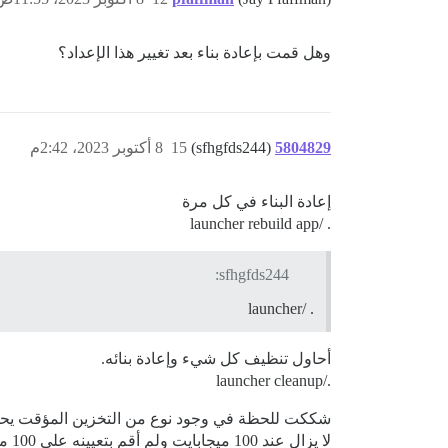
وهل قمت بإعادة بناء بعد تغيير هذا الإعداد؟
5804829
(sfhgfds244)
15
8 أكتوبر 2023، 2:42م
إعادة البناء في كل مرة
. /launcher rebuild app
sfhgfds244:
. /launcher
أحاول تنظيف كل شيء وإعادة بنائه.
./launcher cleanup
شككت للحظة في وجود نوع من التخزين المؤقت يحدث ب