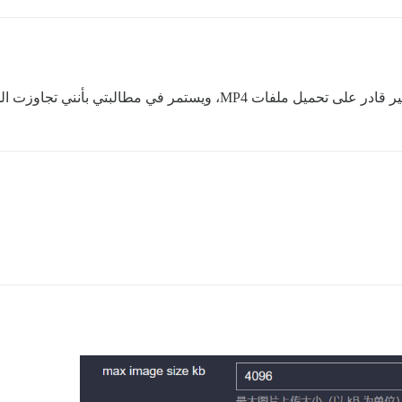
بأنني تجاوزت الحد الأقصى لملف بحجم 200 ميجابايت.