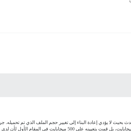
حيث لا يؤدي إعادة البناء إلى تغيير حجم الملف الذي تم تحميله. جرب
لا يزال عند 100 ميجابايت ولم أقم بتعيينه على 100 ميجابايت، بل قمت بتعي