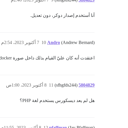
أنا أستخدم إصدار دوكر، دون تعديل.
(Andrew Bernard)
Andro
10
7 أكتوبر 2023، 2:54م
اعتقدت أنه كان عليّ القيام بذلك داخل صورة docker (لكن هذا كان منذ وقت طويل ولا أتذكر 100%).
5804829
(sfhgfds244)
11
8 أكتوبر 2023، 1:00ص
هل لم يعد ديسكورس يستخدم لغة PHP؟
(Jay Pfaffman)
pfaffman
12
8 أكتوبر 2023، 11:55ص