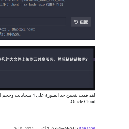
Oracle Cloud.
5804829
(sfhgfds244)
9
7 أكتوبر 2023، 2:46م