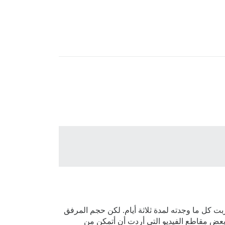
ت كل ما وجدته لمدة ثلاثة أيام. لكن حجم المرفق
ينه على 500 ميجابايت في المقام الأول لأن لدي بعض مقاطع الفيديو التي أردت أن أتمكن من