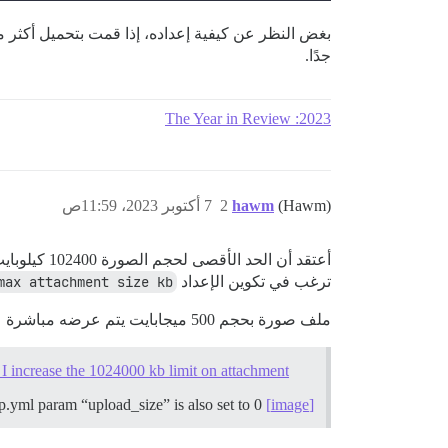
جدًا.
2023: The Year in Review
(Hawm)
hawm
2
7 أكتوبر 2023، 11:59ص
أعتقد أن الحد الأقصى لحجم الصورة 102400 كيلوبايت (100 ميجابايت) مبرمج بشكل ثابت في Discourse حسب التصميم.
ترغب في تكوين الإعداد
max attachment size kb
ملف صورة بحجم 500 ميجابايت يتم عرضه مباشرة على صفحة الويب أمر مروع.
I increase the 1024000 kb limit on attachment?
I’m using S3 for attachment storage so that can handle up to 160GB. I changed the nginx limit to 0 (unlimited) The app.yml param “upload_size” is also set to 0
[image]