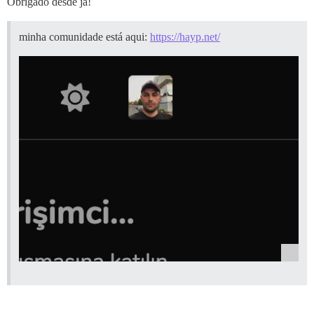
Obrigado desde já!
minha comunidade está aqui:
https://hayp.net/