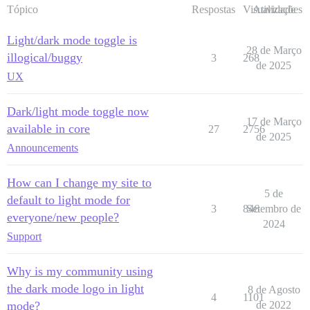
Tópico
Respostas
Visualizações
Atividade
Light/dark mode toggle is
28 de Março
illogical/buggy
3
268
de 2025
UX
Dark/light mode toggle now
17 de Março
available in core
27
2756
de 2025
Announcements
How can I change my site to
5 de
default to light mode for
3
846
Setembro de
everyone/new people?
2024
Support
Why is my community using
the dark mode logo in light
8 de Agosto
4
1101
mode?
de 2022