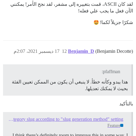
لقد كان ASCII، قمت بتغييره إلى مشفر، لقد نجح الأمر! يمكنني
الآن فعل ما يجب علي فعله!
شكرًا جزيلاً لكما!
(Benjamin Decotte)
Benjamin_D
12
17 ديسمبر 2021، 2:07م
pfaffman:
هذا يبدو وكأنه خطأ. لا ينبغي أن يكون من الممكن تعيين الفئة
بحيث لا يمكنك تعديلها.
بالتأكيد
Allow or not accented characters in category slug according to "slug generation method" setting
Feature
I think there’s definitely room to improve this in some way. I