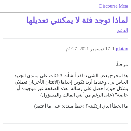
Discourse Meta
لماذا توجد فئة لا يمكنني تعديلها
الدعم
platax
1
17 ديسمبر 2021، 1:27م
مرحباً،
هذا محرج بعض الشيء: لقد أنشأت 3 فئات على منتدى الجديد
الخاص بي، وعندما أريد تكوين إحداها (الاثنتان الأخريان تعملان
بشكل جيد)، أحصل على رسالة “هذه الصفحة غير موجودة أو
خاصة” (على الرغم من أنني المالك والمسؤول)
ما الخطأ الذي ارتكبته؟ (خطأ مبتدئ على ما أعتقد)