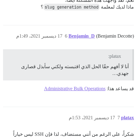
نعم، لقد واجهت هذه المشكلة أيضًا،
ماذا لديك لمعلمة
slug generation method
؟
(Benjamin Decotte)
Benjamin_D
6
17 ديسمبر 2021، 1:49م
platax:
أنا لا أفهم حقًا الحل الذي اقتبسته ولكني سأبذل قصارى
جهدي…
قد يساعد هذا:
Administrative Bulk Operations
platax
7
17 ديسمبر 2021، 1:53م
شكراً، على الرغم من أنني مستضاف، لذا فإن SSH ليس خياراً