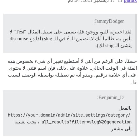
platax
11
17 ديسمبر 2021، 2:04م
JammyDodger:
لقد اختبرته للتو، ووجود فئة تسمى على سبيل المثال “Tést” لا
بأس به، طالما أنك لا تتضمن الـ é في الـ slug (لذا دع discourse
ينشئ الـ slug لك).
حسنًا، على الرغم من أنني لا أستطيع تغيير أي شيء بخصوص هذه
الفئة في الوقت الحالي. علاوة على ذلك، فإن اسم فئتي لا يحتوي
على أي علامة ترقيم، ويبدو أنه تم تعطيله بواسطة الوصف لسبب
ما.
Benjamin_D:
بالفعل
https://your.domain/admin/site_settings/category/
all_results?filter=slug%20generation
، يجب تعيينه
إلى مشفر