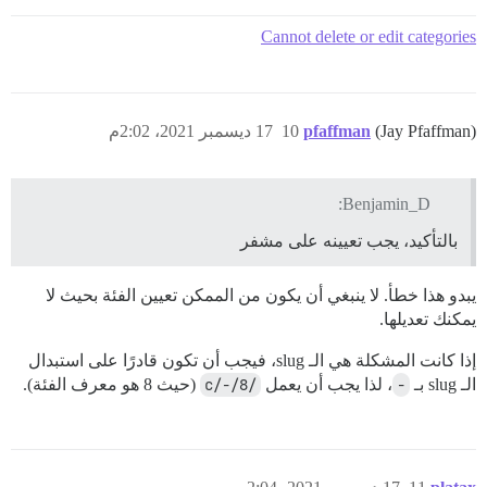
Cannot delete or edit categories
(Jay Pfaffman)
pfaffman
10
17 ديسمبر 2021، 2:02م
Benjamin_D:
بالتأكيد، يجب تعيينه على مشفر
يبدو هذا خطأ. لا ينبغي أن يكون من الممكن تعيين الفئة بحيث لا
يمكنك تعديلها.
إذا كانت المشكلة هي الـ slug، فيجب أن تكون قادرًا على استبدال
الـ slug بـ
-
، لذا يجب أن يعمل
/c/-/8
(حيث 8 هو معرف الفئة).