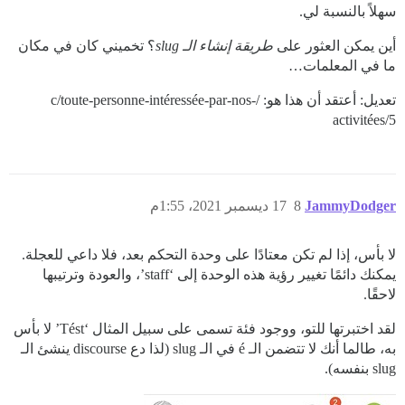
سهلاً بالنسبة لي.
أين يمكن العثور على
طريقة إنشاء الـ slug
؟ تخميني كان في مكان
ما في المعلمات…
تعديل: أعتقد أن هذا هو: /c/toute-personne-intéressée-par-nos-
activitées/5
JammyDodger
8
17 ديسمبر 2021، 1:55م
لا بأس، إذا لم تكن معتادًا على وحدة التحكم بعد، فلا داعي للعجلة.
يمكنك دائمًا تغيير رؤية هذه الوحدة إلى ‘staff’، والعودة وترتيبها
لاحقًا.
لقد اختبرتها للتو، ووجود فئة تسمى على سبيل المثال ‘Tést’ لا بأس
به، طالما أنك لا تتضمن الـ é في الـ slug (لذا دع discourse ينشئ الـ
slug بنفسه).