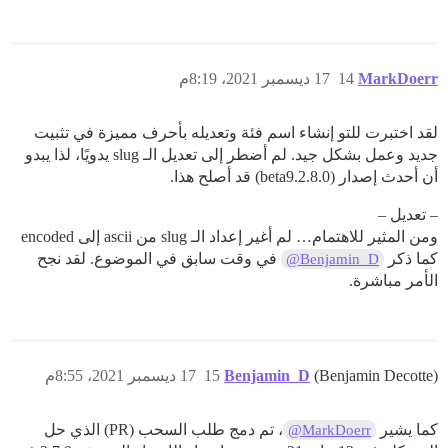
MarkDoerr
14
17 ديسمبر 2021، 8:19م
لقد اختبرت للتو إنشاء اسم فئة وتعديله بأحرف مميزة في تثبيت
جديد وعمل بشكل جيد. لم أضطر إلى تعديل الـ slug يدويًا، لذا يبدو
أن أحدث إصدار (2.8.0.beta9) قد أصلح هذا.
– تعديل –
ومن المثير للاهتمام… لم أغير إعداد الـ slug من ascii إلى encoded
كما ذكر
في وقت سابق في الموضوع. لقد نجح
@Benjamin_D
الأمر مباشرة.
(Benjamin Decotte)
Benjamin_D
15
17 ديسمبر 2021، 8:55م
كما يشير
، تم دمج طلب السحب (PR) الذي حل
@MarkDoerr