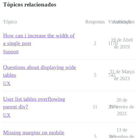
Tópicos relacionados
Tópico
Respostas
Visualizações
Atividade
How can i increase the width of
19 de Abril
a single post
2
1170
de 2019
Support
Questions about displaying wide
31 de Março
tables
5
742
de 2023
UX
User list tables overflowing
20 de
parent div?
11
2971
Fevereiro de
2021
UX
13 de
Missing margins on mobile
5
303
Setembro de