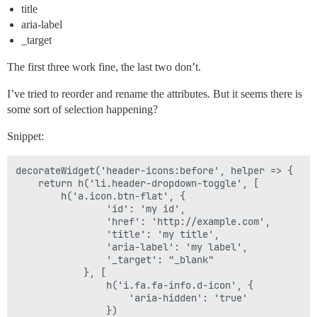
title
aria-label
_target
The first three work fine, the last two don’t.
I’ve tried to reorder and rename the attributes. But it seems there is
some sort of selection happening?
Snippet:
decorateWidget('header-icons:before', helper => {

    return h('li.header-dropdown-toggle', [

        h('a.icon.btn-flat', {

                'id': 'my id',

                'href': 'http://example.com',

                'title': 'my title',

                'aria-label': 'my label',

                '_target': "_blank"

            }, [

                h('i.fa.fa-info.d-icon', {

                    'aria-hidden': 'true'

                })
