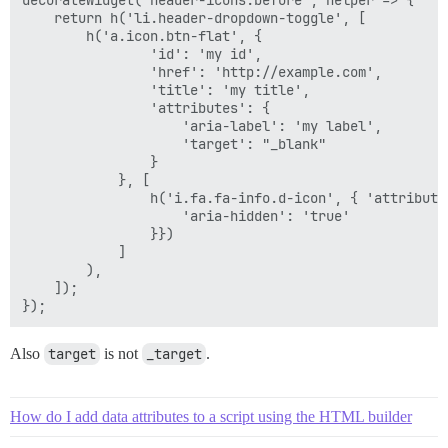
decorateWidget('header-icons:before', helper => {

    return h('li.header-dropdown-toggle', [

        h('a.icon.btn-flat', {

                'id': 'my id',

                'href': 'http://example.com',

                'title': 'my title',

                'attributes': {

                    'aria-label': 'my label',

                    'target': "_blank"

                }

            }, [

                h('i.fa.fa-info.d-icon', { 'attributes
                    'aria-hidden': 'true'

                }})

            ]

        ),

    ]);

Also
target
is not
_target
.
How do I add data attributes to a script using the HTML builder