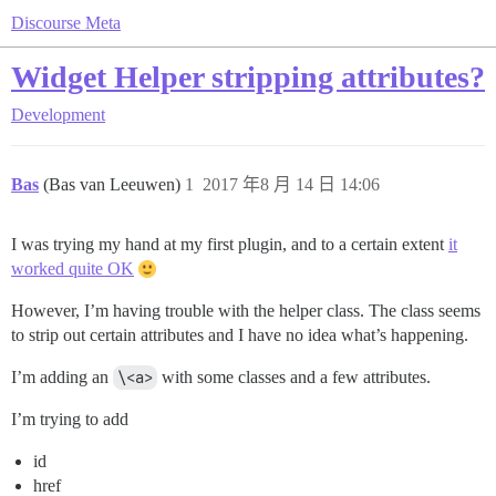
Discourse Meta
Widget Helper stripping attributes?
Development
Bas
(Bas van Leeuwen)
1
2017 年8 月 14 日 14:06
I was trying my hand at my first plugin, and to a certain extent
it
worked quite OK
However, I’m having trouble with the helper class. The class seems
to strip out certain attributes and I have no idea what’s happening.
I’m adding an
\<a>
with some classes and a few attributes.
I’m trying to add
id
href