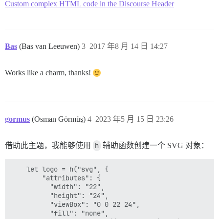
Custom complex HTML code in the Discourse Header
Bas
(Bas van Leeuwen)
3
2017 年8 月 14 日 14:27
Works like a charm, thanks!
gormus
(Osman Görmüş)
4
2023 年5 月 15 日 23:26
借助此主题，我能够使用
h
辅助函数创建一个 SVG 对象：
    let logo = h("svg", {

        "attributes": {

          "width": "22",

          "height": "24",

          "viewBox": "0 0 22 24",

          "fill": "none",
