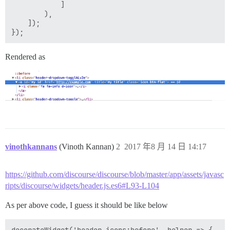
            ]

        ),

    ]);

Rendered as
vinothkannans
(Vinoth Kannan)
2
2017 年8 月 14 日 14:17
https://github.com/discourse/discourse/blob/master/app/assets/javasc
ripts/discourse/widgets/header.js.es6#L93-L104
As per above code, I guess it should be like below