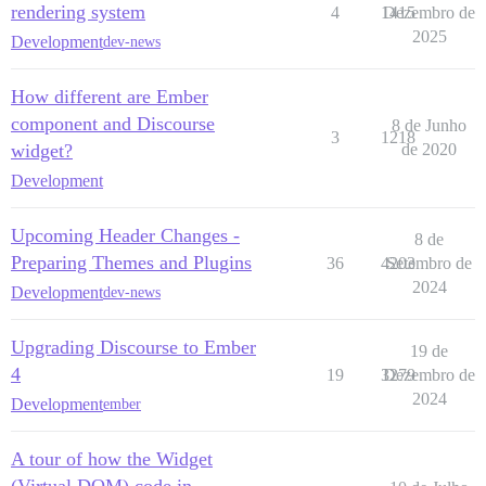
rendering system
4
1415
Dezembro de
2025
Development
dev-news
How different are Ember
component and Discourse
8 de Junho
3
1218
widget?
de 2020
Development
Upcoming Header Changes -
8 de
Preparing Themes and Plugins
36
4203
Setembro de
2024
Development
dev-news
Upgrading Discourse to Ember
19 de
4
19
3279
Dezembro de
2024
Development
ember
A tour of how the Widget
(Virtual DOM) code in