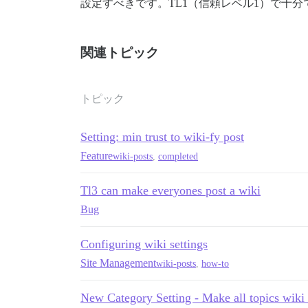
設定すべきです。TL1（信頼レベル1）で十分
関連トピック
トピック
Setting: min trust to wiki-fy post
Feature
wiki-posts
,
completed
Tl3 can make everyones post a wiki
Bug
Configuring wiki settings
Site Management
wiki-posts
,
how-to
New Category Setting - Make all topics wiki 