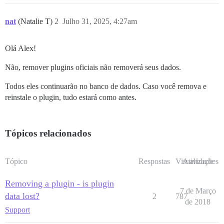
nat
(Natalie T)
2
Julho 31, 2025, 4:27am
Olá Alex!
Não, remover plugins oficiais não removerá seus dados.
Todos eles continuarão no banco de dados. Caso você remova e
reinstale o plugin, tudo estará como antes.
Tópicos relacionados
Tópico
Respostas
Visualizações
Atividade
Removing a plugin - is plugin
7 de Março
data lost?
2
787
de 2018
Support