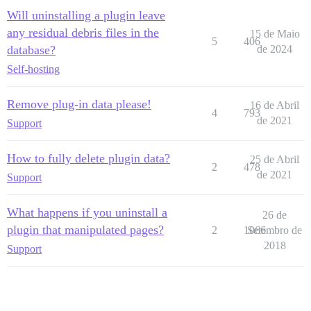
Will uninstalling a plugin leave
any residual debris files in the
15 de Maio
5
406
database?
de 2024
Self-hosting
Remove plug-in data please!
16 de Abril
4
793
de 2021
Support
How to fully delete plugin data?
25 de Abril
2
478
de 2021
Support
What happens if you uninstall a
26 de
plugin that manipulated pages?
2
1066
Setembro de
2018
Support