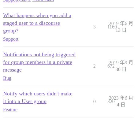
What happens when you add a
staged user to a discourse
2019 年6 月
3
1160
group?
13 日
Support
Notifications not being triggered
for group members in a private
2019 年9 月
2
672
message
30 日
Bug
Notify which users didn't make
2023 年6 月
it into a User group
0
320
4 日
Feature