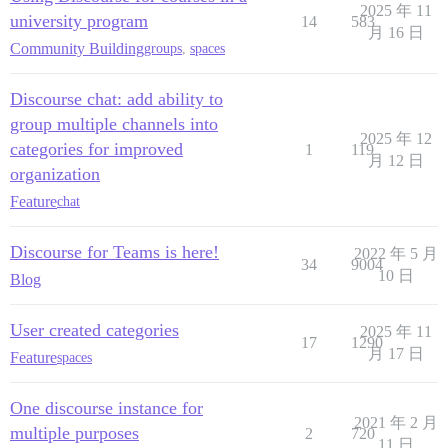
2025 年 11
university program
14
583
月 16 日
Community Building
groups
,
spaces
Discourse chat: add ability to
group multiple channels into
2025 年 12
categories for improved
1
119
月 12 日
organization
Feature
chat
Discourse for Teams is here!
2022 年 5 月
34
9004
10 日
Blog
User created categories
2025 年 11
17
1290
月 17 日
Feature
spaces
One discourse instance for
2021 年 2 月
multiple purposes
2
720
11 日