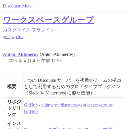
Discourse Meta
ワークスペースグループ
カスタマイズ
プラグイン
,
groups
chat
Anton_Akhmerov
(Anton Akhmerov)
1
2026 年 4 月 4 日午前 11:53
1 つの Discourse サーバーを複数のチームの拠点
概要
として利用するためのプロトタイププラグイン
（Slack や Mattermost に似た機能）。
リポジ
GitHub - akhmerov/discourse-workspace-groups ·
トリリ
GitHub
ンク
インス