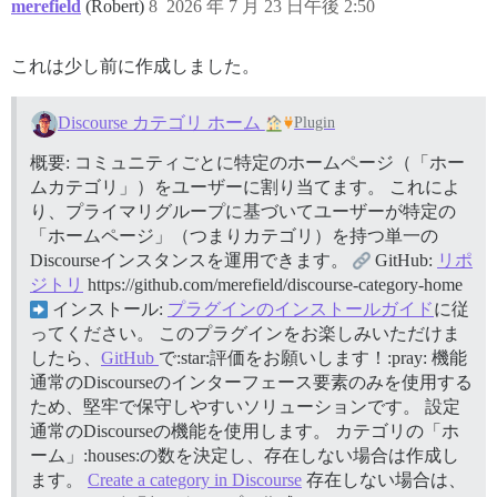
merefield
(Robert)
8
2026 年 7 月 23 日午後 2:50
これは少し前に作成しました。
Discourse カテゴリ ホーム
Plugin
概要: コミュニティごとに特定のホームページ（「ホー
ムカテゴリ」）をユーザーに割り当てます。 これによ
り、プライマリグループに基づいてユーザーが特定の
「ホームページ」（つまりカテゴリ）を持つ単一の
Discourseインスタンスを運用できます。
GitHub:
リポ
ジトリ
https://github.com/merefield/discourse-category-home
インストール:
プラグインのインストールガイド
に従
ってください。 このプラグインをお楽しみいただけま
したら、
GitHub
で:star:評価をお願いします！:pray:
機能
通常のDiscourseのインターフェース要素のみを使用する
ため、堅牢で保守しやすいソリューションです。
設定
通常のDiscourseの機能を使用します。 カテゴリの「ホ
ーム」:houses:の数を決定し、存在しない場合は作成し
ます。
Create a category in Discourse
存在しない場合は、