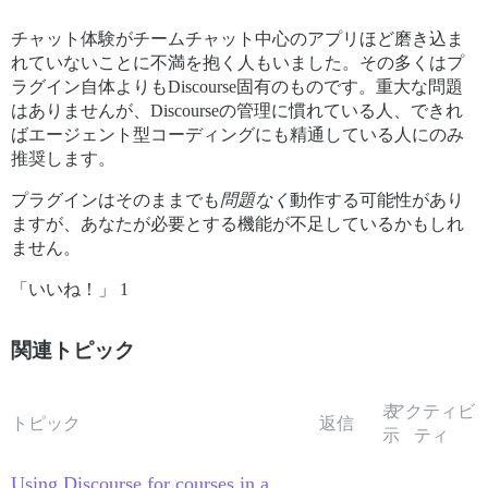
チャット体験がチームチャット中心のアプリほど磨き込ま
れていないことに不満を抱く人もいました。その多くはプ
ラグイン自体よりもDiscourse固有のものです。重大な問題
はありませんが、Discourseの管理に慣れている人、できれ
ばエージェント型コーディングにも精通している人にのみ
推奨します。
プラグインはそのままでも
問題なく
動作する可能性があり
ますが、あなたが必要とする機能が不足しているかもしれ
ません。
「いいね！」 1
関連トピック
表
アクティビ
トピック
返信
示
ティ
Using Discourse for courses in a