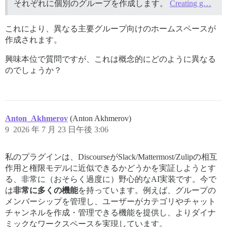
それぞれに個別のグループを作成します。
Creating g…
これにより、異なる主要グループ向けのホームスペースが
作成されます。
興味本位で質問ですが、これは概念的にどのように異なる
のでしょうか？
Anton_Akhmerov
(Anton Akhmerov)
9
2026 年 7 月 23 日午後 3:06
私のプラグインは、DiscourseがSlack/Mattermost/Zulipの相互
作用と権限モデルに近似できるかどうかを実証しようとす
る、非常に（おそらく過度に）野心的なAI実装です。今で
は
非常に多くの機能
を持っています。例えば、グループの
メンバーシップを管理し、ユーザーがカテゴリやチャット
チャンネルを作成・管理できる機能を提供し、よりダイナ
ミックなワークスペースを実現しています。