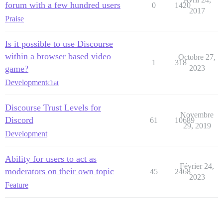
forum with a few hundred users
0
1420
2017
Praise
Is it possible to use Discourse
within a browser based video
Octobre 27,
1
318
game?
2023
Development
chat
Discourse Trust Levels for
Novembre
Discord
61
10689
29, 2019
Development
Ability for users to act as
Février 24,
moderators on their own topic
45
2468
2023
Feature