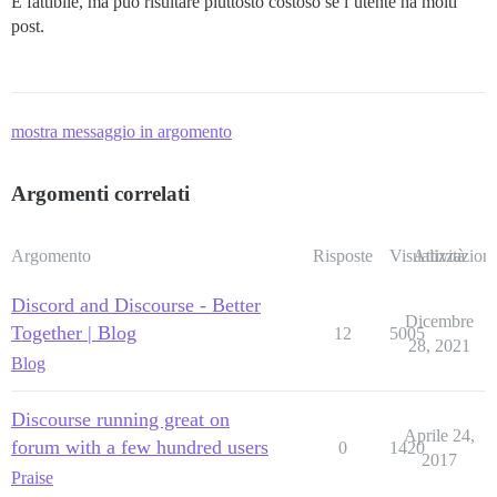
È fattibile, ma può risultare piuttosto costoso se l’utente ha molti
post.
mostra messaggio in argomento
Argomenti correlati
Argomento
Risposte
Visualizzazioni
Attività
Discord and Discourse - Better
Dicembre
Together | Blog
12
5005
28, 2021
Blog
Discourse running great on
Aprile 24,
forum with a few hundred users
0
1420
2017
Praise