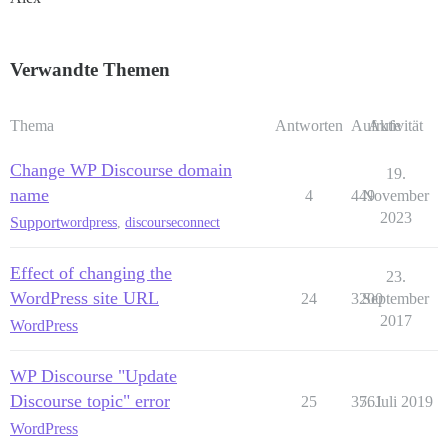
Verwandte Themen
Thema
Antworten
Aufrufe
Aktivität
Change WP Discourse domain
19.
name
4
449
November
2023
Support
wordpress
,
discourseconnect
Effect of changing the
23.
WordPress site URL
24
3200
September
2017
WordPress
WP Discourse "Update
Discourse topic" error
25
3561
7. Juli 2019
WordPress