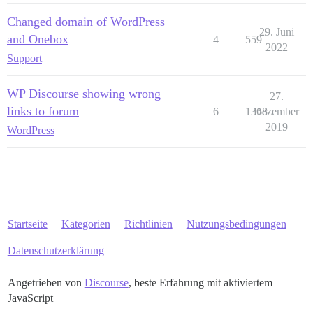
Changed domain of WordPress
29. Juni
and Onebox
4
559
2022
Support
WP Discourse showing wrong
27.
links to forum
6
1368
Dezember
2019
WordPress
Startseite
Kategorien
Richtlinien
Nutzungsbedingungen
Datenschutzerklärung
Angetrieben von
Discourse
, beste Erfahrung mit aktiviertem
JavaScript