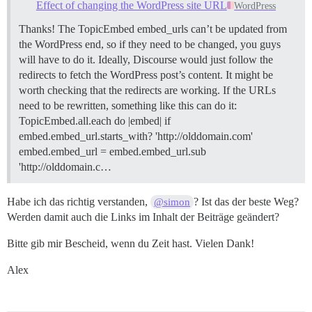
Effect of changing the WordPress site URL
WordPress
Thanks! The TopicEmbed embed_urls can’t be updated from
the WordPress end, so if they need to be changed, you guys
will have to do it. Ideally, Discourse would just follow the
redirects to fetch the WordPress post’s content. It might be
worth checking that the redirects are working. If the URLs
need to be rewritten, something like this can do it:
TopicEmbed.all.each do |embed| if
embed.embed_url.starts_with? 'http://olddomain.com'
embed.embed_url = embed.embed_url.sub
'http://olddomain.c…
Habe ich das richtig verstanden,
? Ist das der beste Weg?
@simon
Werden damit auch die Links im Inhalt der Beiträge geändert?
Bitte gib mir Bescheid, wenn du Zeit hast. Vielen Dank!
Alex