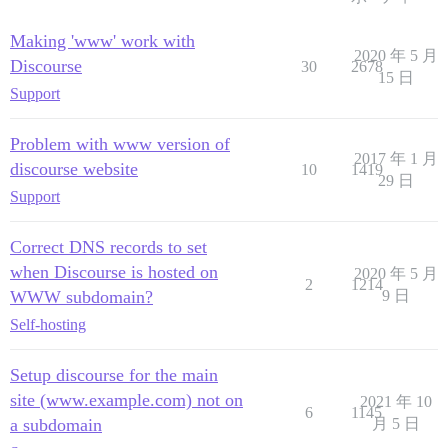
Making 'www' work with
2020 年 5 月
Discourse
30
2678
15 日
Support
Problem with www version of
2017 年 1 月
discourse website
10
1419
29 日
Support
Correct DNS records to set
when Discourse is hosted on
2020 年 5 月
2
1214
WWW subdomain?
9 日
Self-hosting
Setup discourse for the main
site (www.example.com) not on
2021 年 10
6
1145
a subdomain
月 5 日