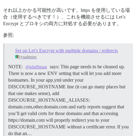
それ以上かかる可能性が高いです。https を使用している場
合（使用するべきです！）、これを機能させるには Let’s
Encrypt とプロキシの両方に対処する必要があります。
参照:
Set up Let’s Encrypt with multiple domains / redirects
Sysadmins
NOTE:
says: This page needs to be cleaned up.
@pfaffman
There is now a new ENV setting that will let you add more
hostnames. In your app.yml under your
DISCOURSE_HOSTNAME line (it can go many places but
that one makes sense), add
DISCOURSE_HOSTNAME_ALIASES:
domain.com,other.domain.com and early reports suggest that
you’ll get valid certs for those domains and that accessing
https://domain.com will properly redirect you to your
DISCOURSE_HOSTNAME without a certificate error. If you
do that an…