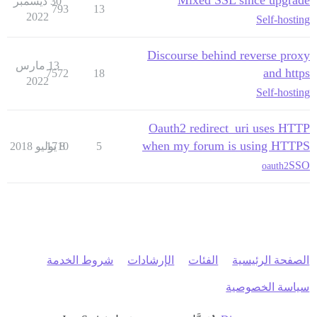
Mixed SSL since upgrade
30 ديسمبر
793
13
2022
Self-hosting
Discourse behind reverse proxy
13 مارس
and https
7572
18
2022
Self-hosting
Oauth2 redirect_uri uses HTTP
when my forum is using HTTPS
5
8 يوليو 2018
1710
SSO
oauth2
الصفحة الرئيسية
الفئات
الإرشادات
شروط الخدمة
سياسة الخصوصية