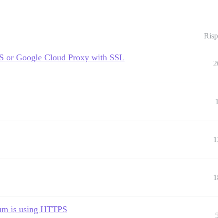
Risp
S or Google Cloud Proxy with SSL
2
1
1
rum is using HTTPS