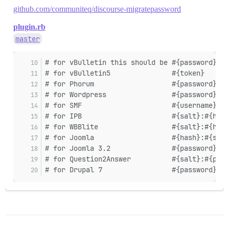
github.com/communiteq/discourse-migratepassword
plugin.rb
master
# for vBulletin this should be #{password}:#{
# for vBulletin5               #{token}      
# for Phorum                   #{password}   
# for Wordpress                #{password}   
# for SMF                      #{username}:#{
# for IPB                      #{salt}:#{hash
# for WBBlite                  #{salt}:#{hash
# for Joomla                   #{hash}:#{salt
# for Joomla 3.2               #{password}   
# for Question2Answer          #{salt}:#{pass
# for Drupal 7                 #{password}   