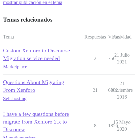
mostrar publicación en el tema
Temas relacionados
Tema
Respuestas
Vistas
Actividad
Custom Xenforo to Discourse
21 Julio
Migration service needed
2
756
2021
Marketplace
Questions About Migrating
21
From Xenforo
21
6362
Noviembre
2016
Self-hosting
I have a few questions before
migrate from Xenforo 2.x to
15 Mayo
8
1856
Discourse
2020
Migration