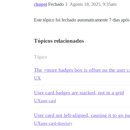
chapoi
Fechado
3
Agosto 18, 2025, 9:35am
Este tópico foi fechado automaticamente 7 dias após 
Tópicos relacionados
Tópico
The +more badges box is offset on the user c
UX
User card badges are stacked, not in a grid
UX
user-card
User card not left-aligned, causing it to go p
UX
user-card-directory