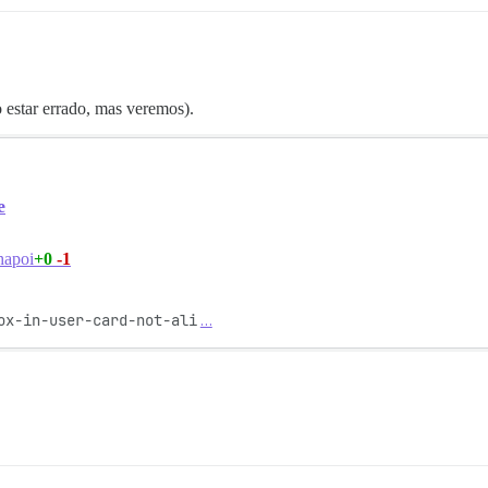
estar errado, mas veremos).
e
+0
-1
hapoi
ox-in-user-card-not-ali
…