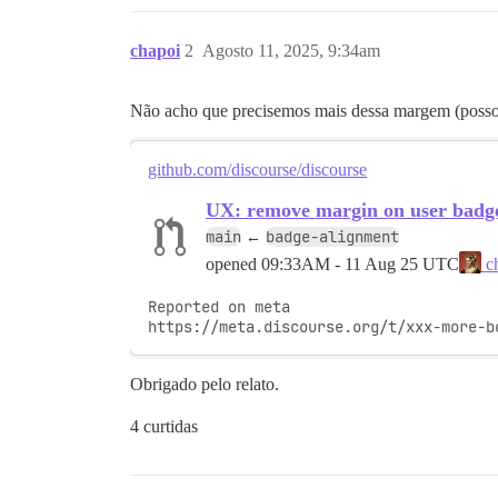
chapoi
2
Agosto 11, 2025, 9:34am
Não acho que precisemos mais dessa margem (posso 
github.com/discourse/discourse
UX: remove margin on user badg
main
badge-alignment
←
opened
09:33AM - 11 Aug 25 UTC
c
Reported on meta

https://meta.discourse.org/t/xxx-more-b
Obrigado pelo relato.
4 curtidas