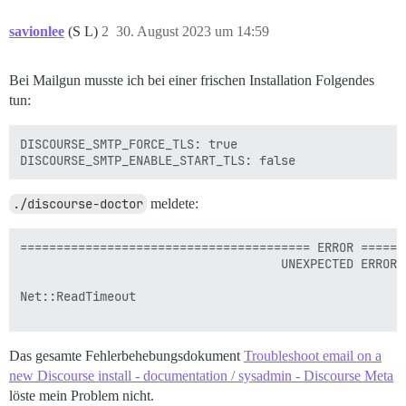
savionlee
(S L)
2
30. August 2023 um 14:59
Bei Mailgun musste ich bei einer frischen Installation Folgendes
tun:
DISCOURSE_SMTP_FORCE_TLS: true

./discourse-doctor
meldete:
======================================== ERROR ======
                                    UNEXPECTED ERROR

Net::ReadTimeout

Das gesamte Fehlerbehebungsdokument
Troubleshoot email on a
new Discourse install - documentation / sysadmin - Discourse Meta
löste mein Problem nicht.