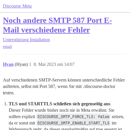
Discourse Meta
Noch andere SMTP 587 Port E-
Mail verschiedene Fehler
Unterstützung
Installation
email
Hyan
(Hyan)
1
8. Mai 2023 um 14:07
Auf verschiedenen SMTP-Servern können unterschiedliche Fehler
auftreten, selbst mit Port 587, wenn Sie mit ./discourse-doctor
testen.
TLS und STARTTLS schließen sich gegenseitig aus
Dieser Fehler wurde bisher noch nie in Meta erwähnt. Sie
sollten explizit
DISCOURSE_SMTP_FORCE_TLS: false
setzen,
da er sonst mit
DISCOURSE_SMTP_ENABLE_START_TLS
im
Widerspruch steht, da dieser standardmäßig auf true gesetzt ist.