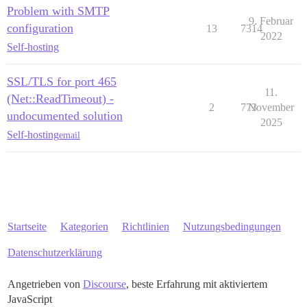
Problem with SMTP
9. Februar
configuration
13
7314
2022
Self-hosting
SSL/TLS for port 465
11.
(Net::ReadTimeout) -
2
773
November
undocumented solution
2025
Self-hosting
email
Startseite
Kategorien
Richtlinien
Nutzungsbedingungen
Datenschutzerklärung
Angetrieben von
Discourse
, beste Erfahrung mit aktiviertem
JavaScript