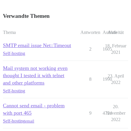
Verwandte Themen
Thema
Antworten
Aufrufe
Aktivität
SMTP email issue Net::Timeout
18. Februar
2
1605
2021
Self-hosting
Mail system not working even
thought I tested it with telnet
23. April
8
1990
and other platforms
2022
Self-hosting
Cannot send email - problem
20.
with port 465
9
4724
November
2022
Self-hosting
email