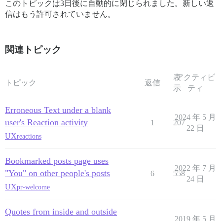
このトピックは3日後に自動的に閉じられました。新しい返
信はもう許可されていません。
関連トピック
表
アクティビ
トピック
返信
示
ティ
Erroneous Text under a blank
2024 年 5 月
user's Reaction activity
1
207
22 日
UX
reactions
Bookmarked posts page uses
2022 年 7 月
"You" on other people's posts
6
558
24 日
UX
pr-welcome
Quotes from inside and outside
2019 年 5 月