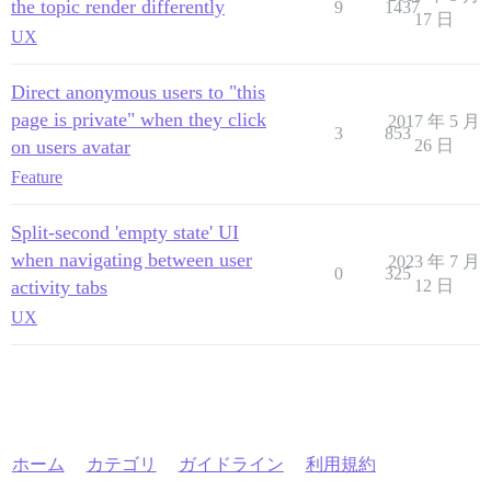
the topic render differently
9
1437
17 日
UX
Direct anonymous users to "this
page is private" when they click
2017 年 5 月
3
853
on users avatar
26 日
Feature
Split-second 'empty state' UI
when navigating between user
2023 年 7 月
0
325
activity tabs
12 日
UX
ホーム
カテゴリ
ガイドライン
利用規約