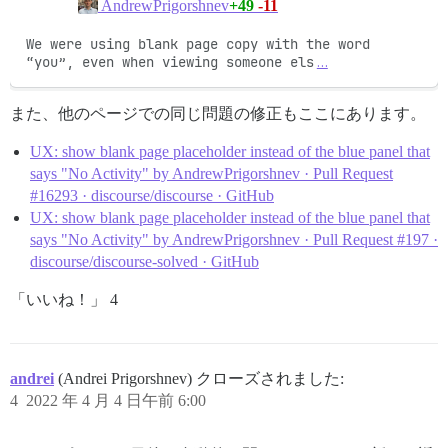
+49
-11
AndrewPrigorshnev
We were using blank page copy with the word 
“you”, even when viewing someone els
…
また、他のページでの同じ問題の修正もここにあります。
UX: show blank page placeholder instead of the blue panel that
says "No Activity" by AndrewPrigorshnev · Pull Request
#16293 · discourse/discourse · GitHub
UX: show blank page placeholder instead of the blue panel that
says "No Activity" by AndrewPrigorshnev · Pull Request #197 ·
discourse/discourse-solved · GitHub
「いいね！」 4
andrei
(Andrei Prigorshnev) クローズされました:
4
2022 年 4 月 4 日午前 6:00