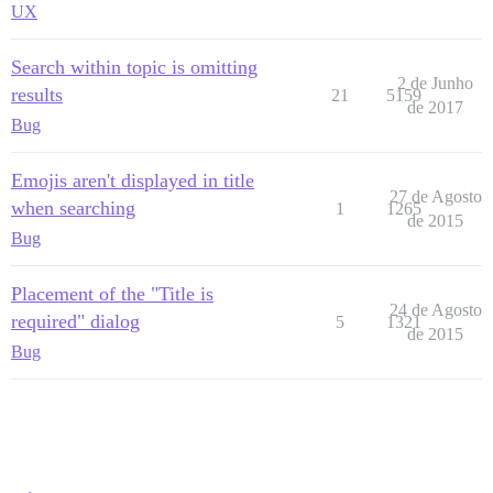
UX
Search within topic is omitting
2 de Junho
results
21
5159
de 2017
Bug
Emojis aren't displayed in title
27 de Agosto
when searching
1
1265
de 2015
Bug
Placement of the "Title is
24 de Agosto
required" dialog
5
1321
de 2015
Bug