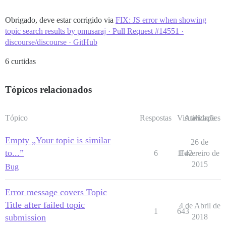
Obrigado, deve estar corrigido via
FIX: JS error when showing
topic search results by pmusaraj · Pull Request #14551 ·
discourse/discourse · GitHub
6 curtidas
Tópicos relacionados
Tópico
Respostas
Visualizações
Atividade
Empty „Your topic is similar
26 de
to...”
6
1142
Fevereiro de
2015
Bug
Error message covers Topic
Title after failed topic
4 de Abril de
1
643
submission
2018