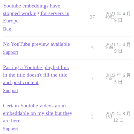
Youtube embeddings have
stopped working for servers in
2021 年 4 月
37
4963
Europe
9 日
Bug
No YouTube preview available
2021 年 4 月
5
1060
9 日
Support
Pasting a Youtube playlist link
in the title doesn't fill the title
2022 年 6 月
7
756
and post content
5 日
Support
Certain Youtube videos aren't
embeddable on my site but they
2025 年 8 月
2
153
are here
12 日
Support