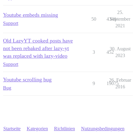
25.
Youtube embeds missing
50
4346
September
Support
2021
Old LazyYT cooked posts have
not been rebaked after lazy-yt
30. August
3
452
was replaced with lazy-video
2023
Support
Youtube scrolling bug
26. Februar
9
19075
2016
Bug
Startseite
Kategorien
Richtlinien
Nutzungsbedingungen