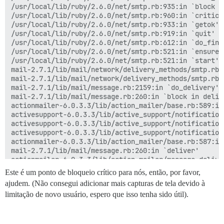
/usr/local/lib/ruby/2.6.0/net/smtp.rb:935:in `block in
/usr/local/lib/ruby/2.6.0/net/smtp.rb:960:in `critical
/usr/local/lib/ruby/2.6.0/net/smtp.rb:933:in `getok'

/usr/local/lib/ruby/2.6.0/net/smtp.rb:919:in `quit'

/usr/local/lib/ruby/2.6.0/net/smtp.rb:612:in `do_finis
/usr/local/lib/ruby/2.6.0/net/smtp.rb:521:in `ensure i
/usr/local/lib/ruby/2.6.0/net/smtp.rb:521:in `start'

mail-2.7.1/lib/mail/network/delivery_methods/smtp.rb:
mail-2.7.1/lib/mail/network/delivery_methods/smtp.rb:1
mail-2.7.1/lib/mail/message.rb:2159:in `do_delivery'

mail-2.7.1/lib/mail/message.rb:260:in `block in delive
actionmailer-6.0.3.3/lib/action_mailer/base.rb:589:in
activesupport-6.0.3.3/lib/active_support/notification
activesupport-6.0.3.3/lib/active_support/notification
activesupport-6.0.3.3/lib/active_support/notification
actionmailer-6.0.3.3/lib/action_mailer/base.rb:587:in 
mail-2.7.1/lib/mail/message.rb:260:in `deliver'

actionmailer-6.0.3.3/lib/action_mailer/message_delive
actionmailer-6.0.3.3/lib/action_mailer/rescuable.rb:1
Este é um ponto de bloqueio crítico para nós, então, por favor,
actionmailer-6.0.3.3/lib/action_mailer/message_delive
ajudem. (Não consegui adicionar mais capturas de tela devido à
/var/www/discourse/lib/email/sender.rb:226:in `send'

limitação de novo usuário, espero que isso tenha sido útil).
/var/www/discourse/app/jobs/regular/user_email.rb:61:i
/var/www/discourse/app/jobs/regular/critical_user_ema
/var/www/discourse/app/jobs/base.rb:232:in `block (2 
rails_multisite-2.4.0/lib/rails_multisite/connection_