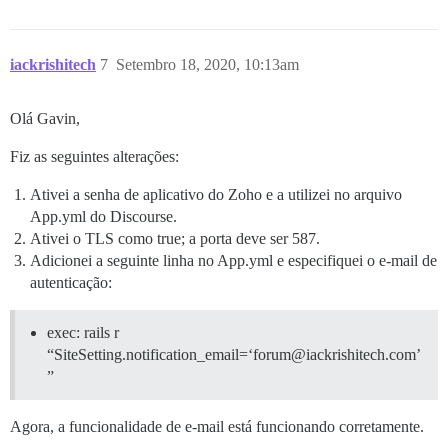
sidekiq-6.1.2/lib/sidekiq/processor.rb:78:in `process_
sidekiq-6.1.2/lib/sidekiq/processor.rb:68:in `run'

sidekiq-6.1.2/lib/sidekiq/util.rb:15:in `watchdog'

iackrishitech
7
Setembro 18, 2020, 10:13am
Olá Gavin,
Fiz as seguintes alterações:
Ativei a senha de aplicativo do Zoho e a utilizei no arquivo
App.yml do Discourse.
Ativei o TLS como true; a porta deve ser 587.
Adicionei a seguinte linha no App.yml e especifiquei o e-mail de
autenticação:
exec: rails r
“SiteSetting.notification_email=‘forum@iackrishitech.com’
”
Agora, a funcionalidade de e-mail está funcionando corretamente.