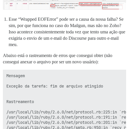
Esse “Wrapped EOFError” pode ser a causa da nossa falha? Se
sim, por que funciona no caso do Mailgun, mas não no Zoho?
Isso acontece consistentemente toda vez que tento uma ação que
exigiria o envio de um e-mail do Discourse para outro e-mail
meu.
Abaixo está o rastreamento de erros que consegui obter (não
consegui anexar o arquivo por ser um novo usuário):
Mensagem

Exceção da tarefa: fim de arquivo atingido

Rastreamento

/usr/local/lib/ruby/2.6.0/net/protocol.rb:225:in `rbuf
/usr/local/lib/ruby/2.6.0/net/protocol.rb:191:in `read
/usr/local/lib/ruby/2.6.0/net/protocol.rb:201:in `read
/usr/local/lib/ruby/2.6.0/net/smtp.rb:950:in `recv_res