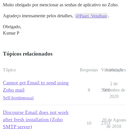
Muito obrigado por mencionar as senhas de aplicativo no Zoho.
Agradeço imensamente pelos detalhes,
.
@Paari_Vendhan
Obrigado,
Kumar P
Tópicos relacionados
Tópico
Respostas
Visualizações
Atividade
Cannot get Email to send using
2 de
Zoho mail
8
5909
Setembro de
2020
Self-hosting
email
Discourse Email does not work
after fresh installation (Zoho
20 de Agosto
10
2353
SMTP server)
de 2018