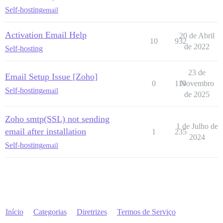
Self-hosting
email
Activation Email Help
20 de Abril
10
932
de 2022
Self-hosting
23 de
Email Setup Issue [Zoho]
0
110
Novembro
Self-hosting
email
de 2025
Zoho smtp(SSL) not sending
1 de Julho de
email after installation
1
235
2024
Self-hosting
email
Início
Categorias
Diretrizes
Termos de Serviço