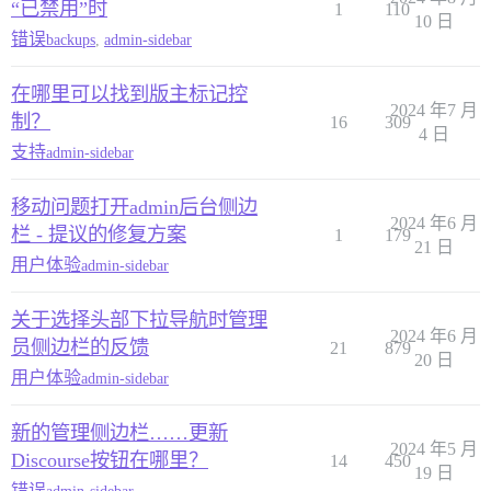
“已禁用”时
1
110
10 日
错误
backups
,
admin-sidebar
在哪里可以找到版主标记控
2024 年7 月
制？
16
309
4 日
支持
admin-sidebar
移动问题打开admin后台侧边
2024 年6 月
栏 - 提议的修复方案
1
179
21 日
用户体验
admin-sidebar
关于选择头部下拉导航时管理
2024 年6 月
员侧边栏的反馈
21
879
20 日
用户体验
admin-sidebar
新的管理侧边栏……更新
2024 年5 月
Discourse按钮在哪里？
14
450
19 日
错误