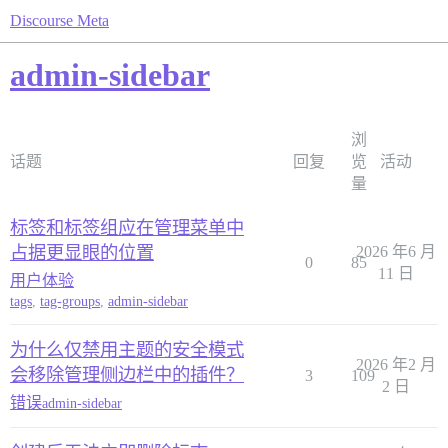
Discourse Meta
admin-sidebar
浏
话题
回复
览
活动
量
标签和标签组应在管理菜单中
占据更显眼的位置
2026 年6 月
0
85
11 日
用户体验
tags
,
tag-groups
,
admin-sidebar
为什么仅禁用主题的安全模式
2026 年2 月
会移除管理侧边栏中的插件？
3
109
2 日
错误
admin-sidebar