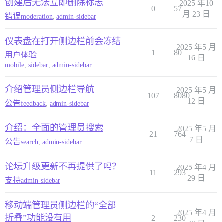
创建后无法立即删除标志
2025 年10
0
57
月 23 日
错误
moderation
,
admin-sidebar
仪表盘在打开侧边栏前会冻结
2025 年5 月
1
80
用户体验
16 日
mobile
,
sidebar
,
admin-sidebar
介绍管理员侧边栏导航
2025 年5 月
107
8080
12 日
公告
feedback
,
admin-sidebar
介绍：全面的管理员搜索
2025 年5 月
21
764
7 日
公告
search
,
admin-sidebar
论坛升级更新不再提供了吗？
2025 年4 月
11
293
29 日
支持
admin-sidebar
移动端管理员侧边栏的“全部
2025 年4 月
折叠”功能没有用
2
230