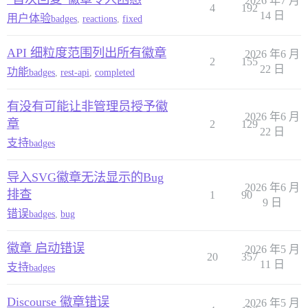
2026 年7 月
4
192
14 日
用户体验
badges
,
reactions
,
fixed
API 细粒度范围列出所有徽章
2026 年6 月
2
155
22 日
功能
badges
,
rest-api
,
completed
有没有可能让非管理员授予徽
2026 年6 月
章
2
129
22 日
支持
badges
导入SVG徽章无法显示的Bug
2026 年6 月
排查
1
90
9 日
错误
badges
,
bug
徽章 启动错误
2026 年5 月
20
357
11 日
支持
badges
Discourse 徽章错误
2026 年5 月