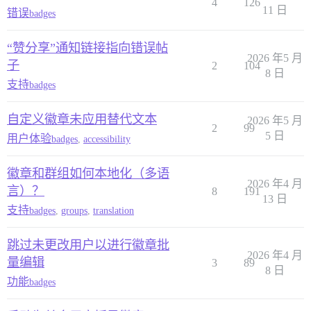
4
126
11 日
错误
badges
“赞分享”通知链接指向错误帖
2026 年5 月
子
2
104
8 日
支持
badges
自定义徽章未应用替代文本
2026 年5 月
2
99
5 日
用户体验
badges
,
accessibility
徽章和群组如何本地化（多语
2026 年4 月
言）？
8
191
13 日
支持
badges
,
groups
,
translation
跳过未更改用户以进行徽章批
2026 年4 月
量编辑
3
89
8 日
功能
badges