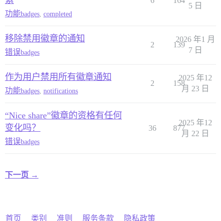
索
6
164
5 日
功能
badges
,
completed
移除禁用徽章的通知
2026 年1 月
2
139
7 日
错误
badges
作为用户禁用所有徽章通知
2025 年12
2
158
月 23 日
功能
badges
,
notifications
“Nice share”徽章的资格有任何
2025 年12
变化吗？
36
877
月 22 日
错误
badges
下一页 →
首页
类别
准则
服务条款
隐私政策