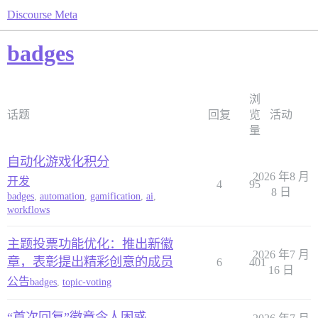
Discourse Meta
badges
浏
话题
回复
览
活动
量
自动化游戏化积分
2026 年8 月
开发
4
95
8 日
badges
,
automation
,
gamification
,
ai
,
workflows
主题投票功能优化：推出新徽
2026 年7 月
章，表彰提出精彩创意的成员
6
401
16 日
公告
badges
,
topic-voting
“首次回复”徽章令人困惑