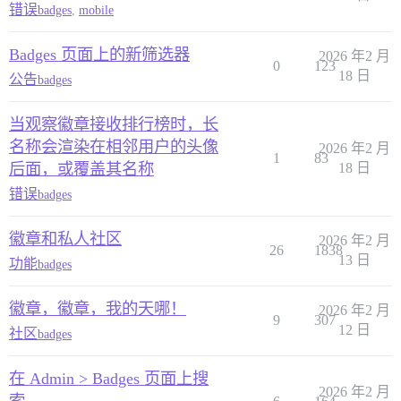
错误
badges
,
mobile
Badges 页面上的新筛选器
2026 年2 月
0
123
18 日
公告
badges
当观察徽章接收排行榜时，长
名称会渲染在相邻用户的头像
2026 年2 月
1
83
后面，或覆盖其名称
18 日
错误
badges
徽章和私人社区
2026 年2 月
26
1838
13 日
功能
badges
徽章，徽章，我的天哪！
2026 年2 月
9
307
12 日
社区
badges
在 Admin > Badges 页面上搜
2026 年2 月