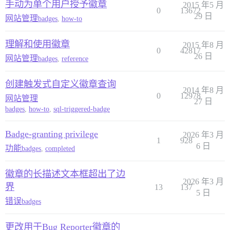
手动为单个用户授予徽章
2015 年5 月
0
13672
29 日
网站管理
badges
,
how-to
理解和使用徽章
2015 年8 月
0
42817
26 日
网站管理
badges
,
reference
创建触发式自定义徽章查询
2014 年8 月
0
12978
网站管理
27 日
badges
,
how-to
,
sql-triggered-badge
Badge-granting privilege
2026 年3 月
1
928
6 日
功能
badges
,
completed
徽章的长描述文本框超出了边
2026 年3 月
界
13
137
5 日
错误
badges
更改用于Bug Reporter徽章的