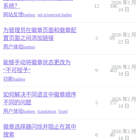
2026 年2 月
系统？
12
346
24 日
网站反馈
badges
,
sql-triggered-badge
为管理员在徽章页面和徽章配
2026 年2 月
置页面之间添加链接
2
69
22 日
用户体验
badges
能够手动将徽章状态更改为
2026 年2 月
“不可授予”
9
463
18 日
功能
badges
如何解决不同语言中徽章顺序
2026 年2 月
不同的问题
5
157
18 日
用户体验
badges
,
translation
,
fixed
徽章选择器闪烁并阻止在其中
2026 年2 月
搜索
0
40
18 日