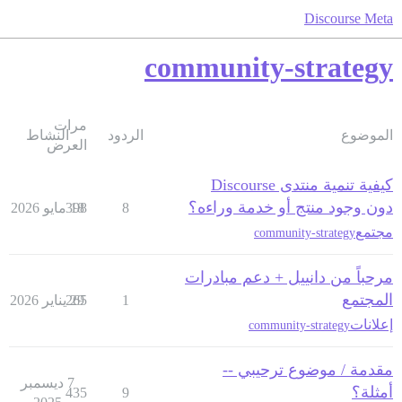
Discourse Meta
community-strategy
مرات
الموضوع
الردود
النشاط
العرض
كيفية تنمية منتدى Discourse
دون وجود منتج أو خدمة وراءه؟
8
18 مايو 2026
398
مجتمع
community-strategy
مرحباً من دانييل + دعم مبادرات
المجتمع
1
29 يناير 2026
265
إعلانات
community-strategy
مقدمة / موضوع ترحيبي --
7 ديسمبر
أمثلة؟
435
9