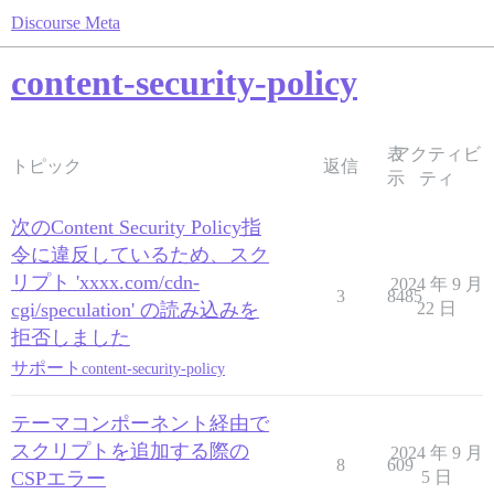
Discourse Meta
content-security-policy
表
アクティビ
トピック
返信
示
ティ
次のContent Security Policy指
令に違反しているため、スク
リプト 'xxxx.com/cdn-
2024 年 9 月
3
8485
cgi/speculation' の読み込みを
22 日
拒否しました
サポート
content-security-policy
テーマコンポーネント経由で
スクリプトを追加する際の
2024 年 9 月
8
609
CSPエラー
5 日