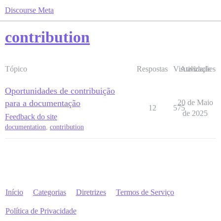
Discourse Meta
contribution
Tópico
Respostas
Visualizações
Atividade
Oportunidades de contribuição
para a documentação
20 de Maio
12
575
de 2025
Feedback do site
documentation
,
contribution
Início
Categorias
Diretrizes
Termos de Serviço
Política de Privacidade