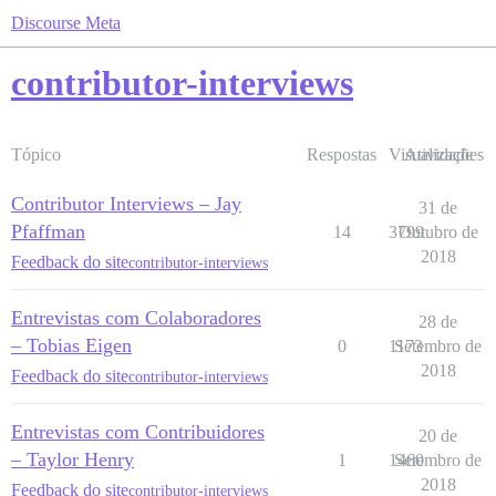
Discourse Meta
contributor-interviews
Tópico
Respostas
Visualizações
Atividade
Contributor Interviews – Jay
31 de
Pfaffman
14
3799
Outubro de
2018
Feedback do site
contributor-interviews
Entrevistas com Colaboradores
28 de
– Tobias Eigen
0
1173
Setembro de
2018
Feedback do site
contributor-interviews
Entrevistas com Contribuidores
20 de
– Taylor Henry
1
1460
Setembro de
2018
Feedback do site
contributor-interviews