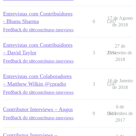
Entrevistas com Contribuidores
17 de Agosto
- Bhanu Sharma
0
1207
de 2018
Feedback do site
contributor-interviews
Entrevistas com Contribuidores
27 de
– David Taylor
3
2331
Fevereiro de
2018
Feedback do site
contributor-interviews
Entrevistas com Colaboradores
16 de Janeiro
– Matthew Wilkin @cpradio
3
1247
de 2018
Feedback do site
contributor-interviews
6 de
Contributor Interviews – Angus
9
1613
Dezembro de
Feedback do site
contributor-interviews
2017
Contributor Interviews –