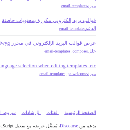
ميزة
email-templates
قوالب بريد إلكتروني مكررة بمحتويات خاطئة
الدعم
email-templates
عرض قوالب البريد الإلكتروني في محرر wysiwyg يسبب خطأ
خلل
email-templates
,
composer
anguage selection when editing templates, etc
ميزة
email-templates
,
pr-welcome
الصفحة الرئيسية
الفئات
الإرشادات
شروط ال
بدعم من
Discourse
، يُفضَّل عرضه مع تفعيل JavaScript