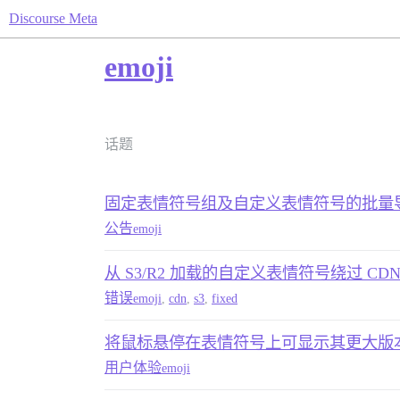
Discourse Meta
emoji
话题
固定表情符号组及自定义表情符号的批量
公告
emoji
从 S3/R2 加载的自定义表情符号绕过 CD
错误
emoji
,
cdn
,
s3
,
fixed
将鼠标悬停在表情符号上可显示其更大版
用户体验
emoji