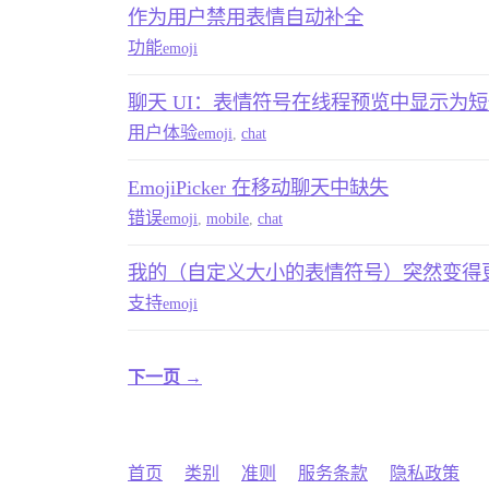
作为用户禁用表情自动补全
功能
emoji
聊天 UI：表情符号在线程预览中显示为
用户体验
emoji
,
chat
EmojiPicker 在移动聊天中缺失
错误
emoji
,
mobile
,
chat
我的（自定义大小的表情符号）突然变得
支持
emoji
下一页 →
首页
类别
准则
服务条款
隐私政策