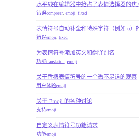
水平线在编辑器中抢占了表情选择器的焦
错误
composer
,
emoji
,
fixed
表情符号自动补全和特殊字符（例如 ü）
错误
emoji
,
fixed
为表情符号添加英文和翻译别名
功能
translation
,
emoji
关于香槟表情符号的一个微不足道的观察
用户体验
emoji
关于 Emoji 的各种讨论
支持
emoji
自定义表情符号功能请求
功能
emoji