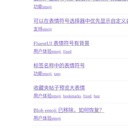
功能
emoji
可以在表情符号选择器中优先显示自定义
支持
emoji
FluentUI 表情符号有背景
用户体验
emoji
,
fixed
标签名称中的表情符号
功能
emoji
,
tags
收藏夹帖子预览大表情
用户体验
emoji
,
bookmarks
,
fixed
,
bug
Blob emoji 已移除，如何恢复？
用户体验
emoji