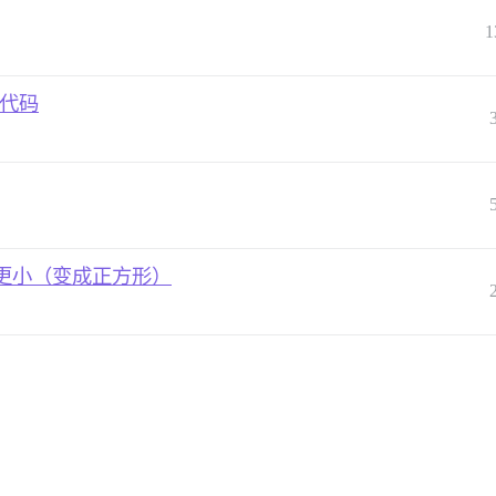
1
短代码
更小（变成正方形）