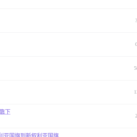
5
1
于靠下
旧叙利亚国旗到新叙利亚国旗