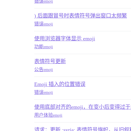
错误
emoji
) 后面跟冒号时表情符号弹出窗口太频繁
错误
emoji
使用浏览器字体显示 emoji
功能
emoji
表情符号更新
公告
emoji
Emoji 插入的位置错误
错误
emoji
使用底部对齐的emoji，在变小后变得过
用户体验
emoji
请求：更新 :syria: 表情符号旗帜，从