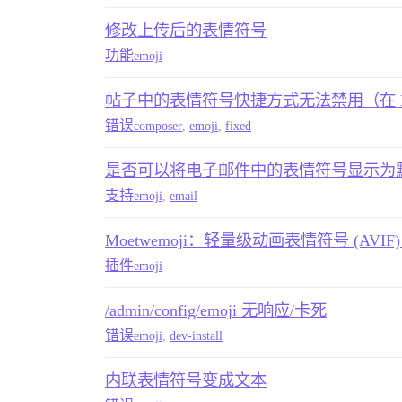
修改上传后的表情符号
功能
emoji
帖子中的表情符号快捷方式无法禁用（在 R
错误
composer
,
emoji
,
fixed
是否可以将电子邮件中的表情符号显示为
支持
emoji
,
email
Moetwemoji：轻量级动画表情符号 (AVI
插件
emoji
/admin/config/emoji 无响应/卡死
错误
emoji
,
dev-install
内联表情符号变成文本