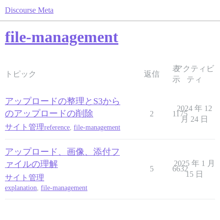
Discourse Meta
file-management
表
アクティビ
トピック
返信
示
ティ
アップロードの整理とS3から
2024 年 12
のアップロードの削除
2
1175
月 24 日
サイト管理
reference
,
file-management
アップロード、画像、添付フ
ァイルの理解
2025 年 1 月
5
6632
15 日
サイト管理
explanation
,
file-management