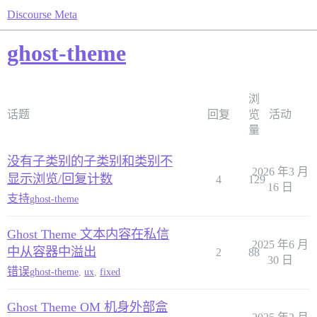
Discourse Meta
ghost-theme
浏
话题
回复
览
活动
量
没有子类别的子类别和类别不
2026 年3 月
显示浏览/回复计数
4
129
16 日
支持
ghost-theme
Ghost Theme 文本内容在私信
2025 年6 月
中从容器中溢出
2
88
30 日
错误
ghost-theme
,
ux
,
fixed
Ghost Theme OM 机身外部盒