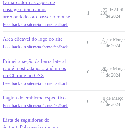
O marcador nas ações de
postagem tem cantos
22 de Abril
1
280
arredondados ao passar o mouse
de 2024
Feedback do site
meta-theme-feedback
Área clicável do logo do site
21 de Março
0
227
de 2024
Feedback do site
meta-theme-feedback
Primeira seção da barra lateral
não é mostrada para anônimos
20 de Março
0
277
no Chrome no OSX
de 2024
Feedback do site
meta-theme-feedback
Página de emblema específico
8 de Março
0
279
de 2024
Feedback do site
meta-theme-feedback
Lista de seguidores do
ActivityPub precisa de um