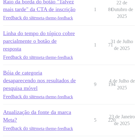
Raio da borda do botão "Talvez
22 de
mais tarde" da CTA de inscrição
1
81
Outubro de
2025
Feedback do site
meta-theme-feedback
Linha do tempo do tópico cobre
parcialmente o botão de
31 de Julho
1
71
resposta
de 2025
Feedback do site
meta-theme-feedback
Bóia de categoria
desaparecendo nos resultados de
4 de Julho de
9
194
pesquisa móvel
2025
Feedback do site
meta-theme-feedback
Atualização da fonte da marca
23 de Janeiro
Meta?
5
220
de 2025
Feedback do site
meta-theme-feedback