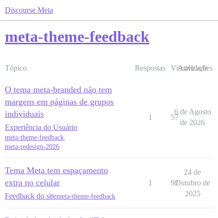
Discourse Meta
meta-theme-feedback
Tópico
Respostas
Visualizações
Atividade
O tema meta-branded não tem
margens em páginas de grupos
6 de Agosto
individuais
1
57
de 2026
Experiência do Usuário
meta-theme-feedback
,
meta-redesign-2026
Tema Meta tem espaçamento
24 de
extra no celular
1
92
Outubro de
2025
Feedback do site
meta-theme-feedback