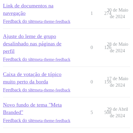
Link de documentos na
30 de Maio
navegação
1
274
de 2024
Feedback do site
meta-theme-feedback
Ajuste do leme de grupo
desalinhado nas páginas de
28 de Maio
0
126
perfil
de 2024
Feedback do site
meta-theme-feedback
Caixa de votação de tópico
17 de Maio
muito perto da borda
0
159
de 2024
Feedback do site
meta-theme-feedback
Novo fundo de tema "Meta
29 de Abril
Branded"
5
508
de 2024
Feedback do site
meta-theme-feedback