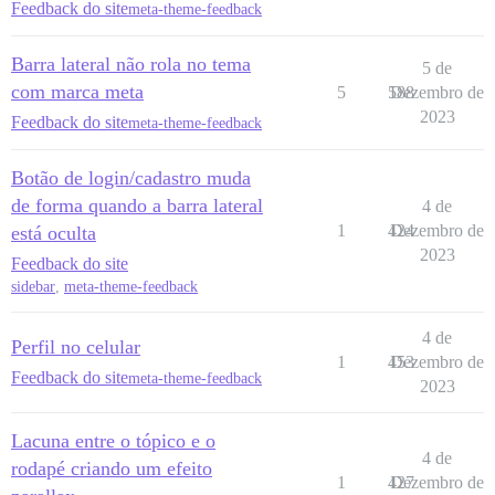
Feedback do site
meta-theme-feedback
Barra lateral não rola no tema
5 de
com marca meta
5
588
Dezembro de
2023
Feedback do site
meta-theme-feedback
Botão de login/cadastro muda
de forma quando a barra lateral
4 de
1
424
Dezembro de
está oculta
2023
Feedback do site
sidebar
,
meta-theme-feedback
4 de
Perfil no celular
1
453
Dezembro de
Feedback do site
meta-theme-feedback
2023
Lacuna entre o tópico e o
4 de
rodapé criando um efeito
1
427
Dezembro de