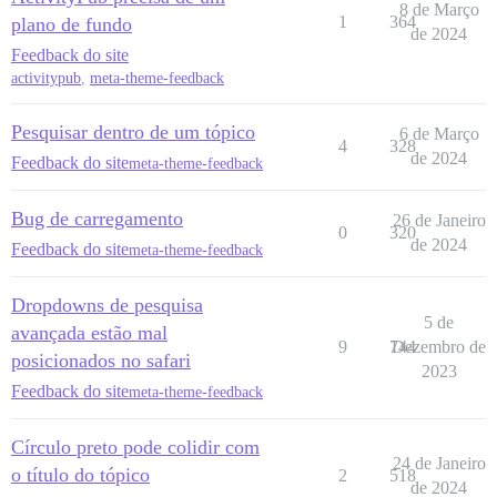
8 de Março
1
364
plano de fundo
de 2024
Feedback do site
activitypub
,
meta-theme-feedback
Pesquisar dentro de um tópico
6 de Março
4
328
de 2024
Feedback do site
meta-theme-feedback
Bug de carregamento
26 de Janeiro
0
320
de 2024
Feedback do site
meta-theme-feedback
Dropdowns de pesquisa
5 de
avançada estão mal
9
744
Dezembro de
posicionados no safari
2023
Feedback do site
meta-theme-feedback
Círculo preto pode colidir com
24 de Janeiro
o título do tópico
2
518
de 2024