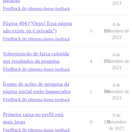
parallax
2023
Feedback do site
meta-theme-feedback
Página 404 (“Oops! Essa página
4 de
não existe ou é privada”)
1
325
Dezembro de
2023
Feedback do site
meta-theme-feedback
Sobreposição de faixa colorida
4 de
nos resultados da pesquisa
4
575
Dezembro de
2023
Feedback do site
meta-theme-feedback
Ícones de ações de pesquisa da
4 de
página inicial estão bagunçados
1
396
Dezembro de
2023
Feedback do site
meta-theme-feedback
Primeira caixa no perfil está
9 de
mais larga
0
339
Novembro
de 2023
Feedback do site
meta-theme-feedback