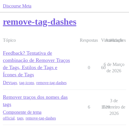
Discourse Meta
remove-tag-dashes
Tópico
Respostas
Visualizações
Atividade
Feedback? Tentativa de
combinação de Remover Traços
6 de Março
de Tags, Estilos de Tags e
0
60
de 2026
Ícones de Tags
Dev
tags
,
tag-icons
,
remove-tag-dashes
Remover traços dos nomes das
3 de
tags
6
1128
Fevereiro de
Componente de tema
2026
official
,
tags
,
remove-tag-dashes