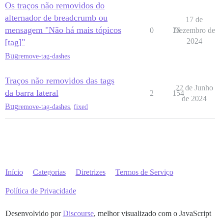
Os traços não removidos do
alternador de breadcrumb ou
17 de
mensagem "Não há mais tópicos
0
76
Dezembro de
2024
[tag]"
Bug
remove-tag-dashes
Traços não removidos das tags
22 de Junho
da barra lateral
2
154
de 2024
Bug
remove-tag-dashes
,
fixed
Início
Categorias
Diretrizes
Termos de Serviço
Política de Privacidade
Desenvolvido por
Discourse
, melhor visualizado com o JavaScript