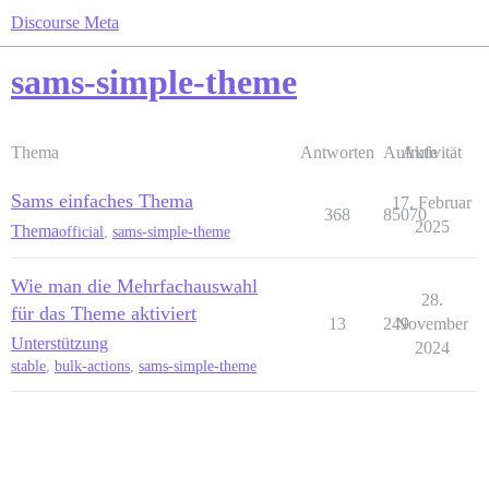
Discourse Meta
sams-simple-theme
Thema
Antworten
Aufrufe
Aktivität
Sams einfaches Thema
17. Februar
368
85070
2025
Thema
official
,
sams-simple-theme
Wie man die Mehrfachauswahl
28.
für das Theme aktiviert
13
249
November
Unterstützung
2024
stable
,
bulk-actions
,
sams-simple-theme