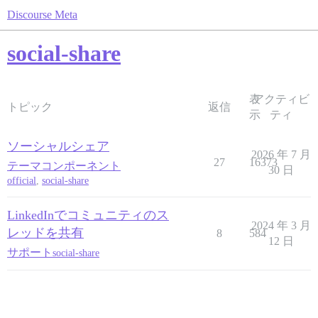
Discourse Meta
social-share
表
アクティビ
トピック
返信
示
ティ
ソーシャルシェア
2026 年 7 月
27
16373
テーマコンポーネント
30 日
official
,
social-share
LinkedInでコミュニティのス
2024 年 3 月
レッドを共有
8
584
12 日
サポート
social-share