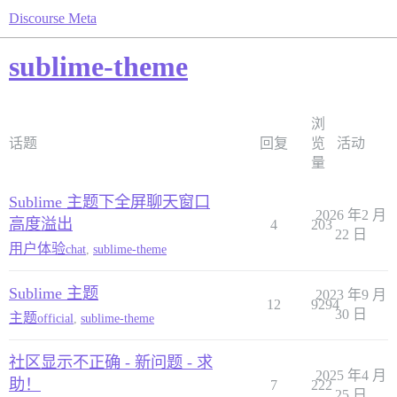
Discourse Meta
sublime-theme
浏
话题
回复
览
活动
量
Sublime 主题下全屏聊天窗口
2026 年2 月
高度溢出
4
203
22 日
用户体验
chat
,
sublime-theme
Sublime 主题
2023 年9 月
12
9294
30 日
主题
official
,
sublime-theme
社区显示不正确 - 新问题 - 求
2025 年4 月
助！
7
222
25 日