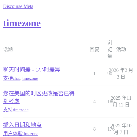
Discourse Meta
timezone
浏
话题
回复
览
活动
量
聊天时间差 - 1小时差异
2026 年2 月
1
90
3 日
支持
chat
,
timezone
您在美国的时区更改是否已得
2025 年11
到考虑
4
186
月 12 日
支持
timezone
插入日期和地点
2025 年10
8
176
月 7 日
用户体验
timezone